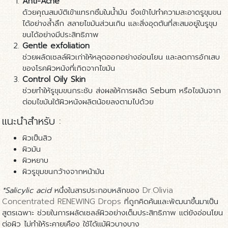
Anti-Acne
ด้วยคุณสมบัติเข้าแทรกซึมในน้ำมัน จึงเข้าไปทำความสะอาดรูขุมขน
ได้อย่างล้ำลึก สลายไขมันส่วนเกิน และสิ่งอุดตันที่สะสมอยู่ในรูขุม
ขนได้อย่างมีประสิทธิภาพ
Gentle exfoliation
ช่วยผลัดเซลล์ผิวเก่าให้หลุดออกอย่างอ่อนโยน และลดการอักเสบ
ของโรคผิวหนังที่เกิดจากไขมัน
Control Oily Skin
ช่วยทำให้รูขุมขนกระชับ ส่งผลให้การผลิต Sebum หรือไขมันจาก
ต่อมไขมันใต้ผิวหนังผลิตน้อยลงตามไปด้วย
แนะนำสำหรับ :
ผิวเป็นสิว
ผิวมัน
ผิวหยาบ
ผิวรูขุมขนกว้างจากหน้ามัน
*Salicylic acid
หนึ่งในสารประกอบหลักของ
Dr.Olivia
Concentrated RENEWING Drops
ที่ถูกคิดค้นและพัฒนาขึ้นมาเป็น
สูตรเฉพาะ ช่วยในการผลัดเซลล์ผิวอย่างเต็มประสิทธิภาพ แต่ยังอ่อนโยน
ต่อผิว ไม่ทำให้ระคายเคือง ใช้ได้แม้ผิวบางบาง